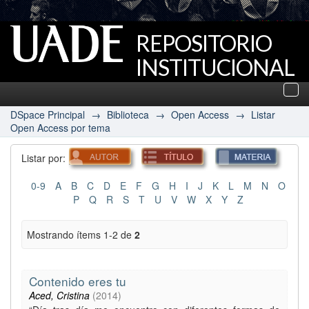
REPOSITORIO
INSTITUCIONAL
UADE
Des
nav
DSpace Principal
→
Biblioteca
→
Open Access
→
Listar
Open Access por tema
Listar por:
0-9
A
B
C
D
E
F
G
H
I
J
K
L
M
N
O
P
Q
R
S
T
U
V
W
X
Y
Z
Mostrando ítems 1-2 de
2
Contenido eres tu
Aced, Cristina
(
2014
)