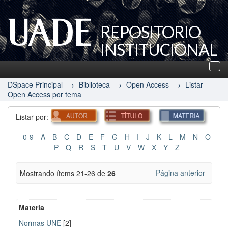
REPOSITORIO
INSTITUCIONAL
UADE
Des
nav
DSpace Principal
→
Biblioteca
→
Open Access
→
Listar
Open Access por tema
Listar por:
0-9
A
B
C
D
E
F
G
H
I
J
K
L
M
N
O
P
Q
R
S
T
U
V
W
X
Y
Z
Página anterior
Mostrando ítems 21-26 de
26
Materia
Normas UNE
[2]