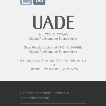
Lima 775 - C1073AAO
Ciudad Autónoma de Buenos Aires
Sede Recoleta: Libertad 1340 - C1016ABB
Ciudad Autónoma de Buenos Aires
Campus Costa Argentina: Av. Intermédanos Sur
776
Pinamar, Provincia de Buenos Aires
Carreras acreditadas nacional e
internacionalmente