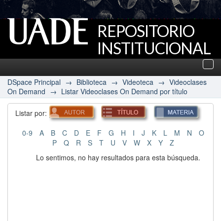
REPOSITORIO
INSTITUCIONAL
UADE
Des
nav
DSpace Principal
→
Biblioteca
→
Videoteca
→
Videoclases
On Demand
→
Listar Videoclases On Demand por título
Listar por:
0-9
A
B
C
D
E
F
G
H
I
J
K
L
M
N
O
P
Q
R
S
T
U
V
W
X
Y
Z
Lo sentimos, no hay resultados para esta búsqueda.