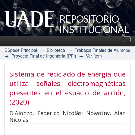
REPOSITORIO
INSTITUCIONAL
UADE
Des
nav
DSpace Principal
→
Biblioteca
→
Trabajos Finales de Alumnos
→
Proyecto Final de Ingeniería (PFI)
→
Ver ítem
Sistema de reciclado de energía que
utiliza señales electromagnéticas
presentes en el espacio de acción
,
(2020)
D'Alonzo, Federico Nicolás; Nowotny, Alan
Nicolás