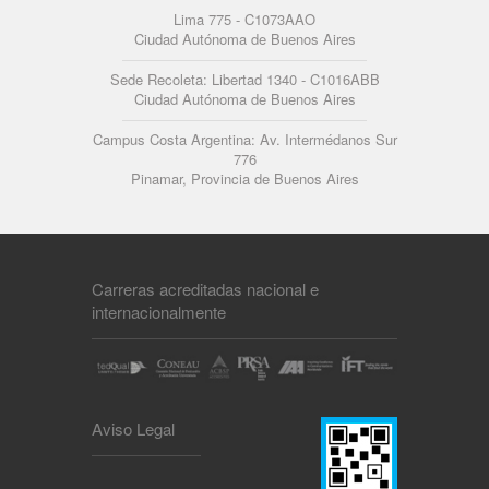
Lima 775 - C1073AAO
Ciudad Autónoma de Buenos Aires
Sede Recoleta: Libertad 1340 - C1016ABB
Ciudad Autónoma de Buenos Aires
Campus Costa Argentina: Av. Intermédanos Sur
776
Pinamar, Provincia de Buenos Aires
Carreras acreditadas nacional e
internacionalmente
Aviso Legal