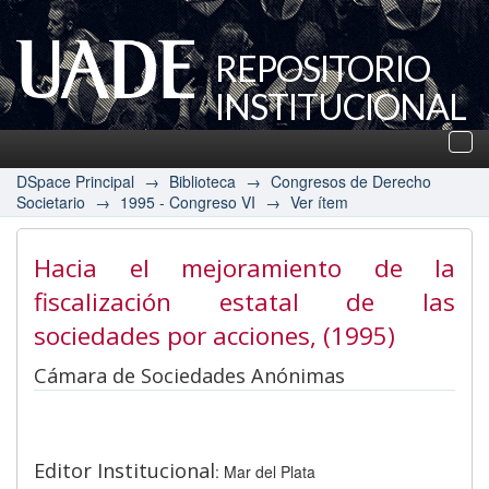
REPOSITORIO
INSTITUCIONAL
UADE
Des
nav
DSpace Principal
→
Biblioteca
→
Congresos de Derecho
Societario
→
1995 - Congreso VI
→
Ver ítem
Hacia el mejoramiento de la
fiscalización estatal de las
sociedades por acciones
, (1995)
Cámara de Sociedades Anónimas
Editor Institucional
: Mar del Plata