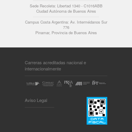
Sede Recoleta: Libertad 1340 - C1016ABB
Ciudad Autónoma de Buenos Aires
Campus Costa Argentina: Av. Intermédanos Sur
776
Pinamar, Provincia de Buenos Aires
Carreras acreditadas nacional e
internacionalmente
Aviso Legal