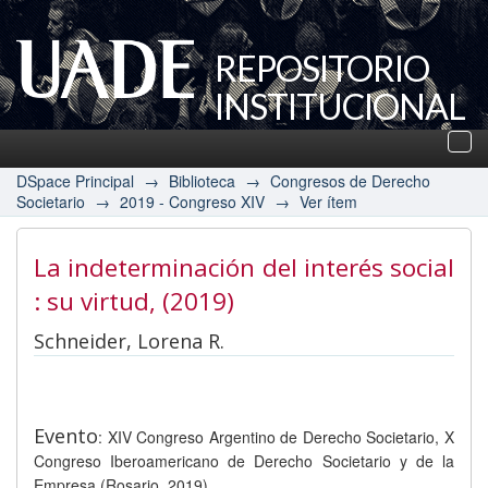
REPOSITORIO
INSTITUCIONAL
UADE
Des
nav
DSpace Principal
→
Biblioteca
→
Congresos de Derecho
Societario
→
2019 - Congreso XIV
→
Ver ítem
La indeterminación del interés social
: su virtud
, (2019)
Schneider, Lorena R.
Evento
: XIV Congreso Argentino de Derecho Societario, X
Congreso Iberoamericano de Derecho Societario y de la
Empresa (Rosario, 2019)