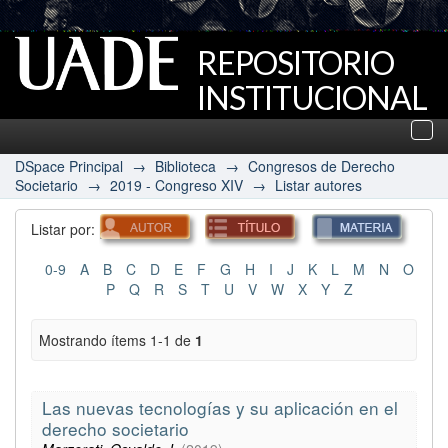
REPOSITORIO
INSTITUCIONAL
UADE
Des
nav
DSpace Principal
→
Biblioteca
→
Congresos de Derecho
Societario
→
2019 - Congreso XIV
→
Listar autores
Listar por:
0-9
A
B
C
D
E
F
G
H
I
J
K
L
M
N
O
P
Q
R
S
T
U
V
W
X
Y
Z
Mostrando ítems 1-1 de
1
Las nuevas tecnologías y su aplicación en el
derecho societario