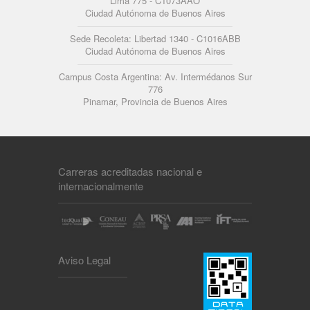
Lima 775 - C1073AAO
Ciudad Autónoma de Buenos Aires
Sede Recoleta: Libertad 1340 - C1016ABB
Ciudad Autónoma de Buenos Aires
Campus Costa Argentina: Av. Intermédanos Sur
776
Pinamar, Provincia de Buenos Aires
Carreras acreditadas nacional e
internacionalmente
Aviso Legal