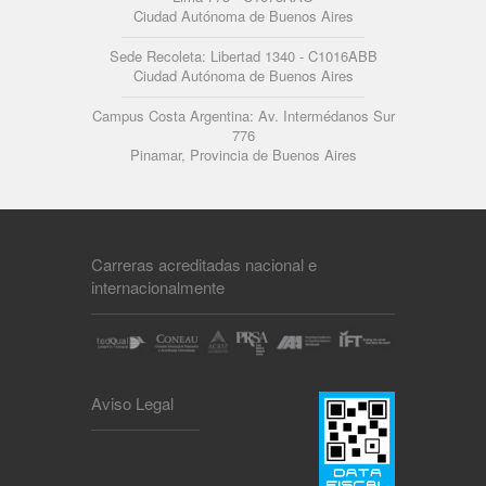
Ciudad Autónoma de Buenos Aires
Sede Recoleta: Libertad 1340 - C1016ABB
Ciudad Autónoma de Buenos Aires
Campus Costa Argentina: Av. Intermédanos Sur
776
Pinamar, Provincia de Buenos Aires
Carreras acreditadas nacional e
internacionalmente
Aviso Legal