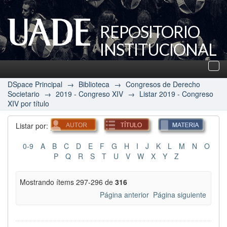
REPOSITORIO
INSTITUCIONAL
UADE
Des
nav
DSpace Principal
→
Biblioteca
→
Congresos de Derecho
Societario
→
2019 - Congreso XIV
→
Listar 2019 - Congreso
XIV por título
Listar por:
0-9
A
B
C
D
E
F
G
H
I
J
K
L
M
N
O
P
Q
R
S
T
U
V
W
X
Y
Z
Mostrando ítems 297-296 de
316
Página anterior
Página siguiente