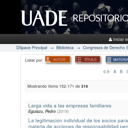
REPOSITORIO
Iniciar 
DSpace Principal
→
Biblioteca
→
Congresos de Derecho S
Listar por:
0-9
A
B
Mostrando ítems 152-171 de
316
Larga vida a las empresas familiares
Eguiazu, Pedro
(
2019
)
La legitimación individual de los socios pa
materia de acciones de responsabilidad pena