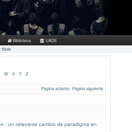
Biblioteca
UADE
título
W
X
Y
Z
Página anterior
Página siguiente
ión : un relevante cambio de paradigma en