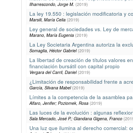
Ilharrescondo, Jorge M.
(
2019
)
La ley 19.550 : legislación modificatoria y
Marsili, María Celia
(
2019
)
Ley general de sociedades vs. Ley de merc
Marano, María Eugenia
(
2019
)
La Ley Societaria Argentina autoriza la excl
Somaglia, Héctor Gabriel
(
2019
)
La libertad de creación de títulos valores e
financiación bursátil con capital propio
Vergara del Carril, Daniel
(
2019
)
¿Limitación de responsabilidad frente a ac
García, Silvana Mabel
(
2019
)
Límites a la competencia de la asamblea pa
Alfaro, Jenifer; Poziomek, Rosa
(
2019
)
Las luces de la evolución : algunas reflexion
Sala Mercado, José P.; Giandana Gigena, Franco
(
201
Una luz que ilumina al derecho comercial: o