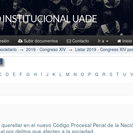
 INSTITUCIONAL UADE
sesión
Subir documentos
Contacto
Ir a
Inicio
ocietario
→
2019 - Congreso XIV
→
Listar 2019 - Congreso XIV por 
C
D
E
F
G
H
I
J
K
L
M
N
O
P
Q
R
S
T
U
V
ra querellar en el nuevo Código Procesal Penal de la Nac
l por delitos que afecten a la sociedad