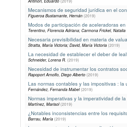
Antinori, Eduardo
(
2019
)
Mecanismos de seguridad jurídica en el cont
Figueroa Bustamante, Hernán
(
2019
)
Modos de participación de aceleradoras en 
Terentino, Florencia Adriana; Carmona Frickel, Natalia
Necesaria previsibilidad en materia de valu
Stratta, María Victoria; David, María Victoria
(
2019
)
La necesidad de establecer el deber de leal
Schneider, Lorena R.
(
2019
)
Necesidad de instrumentar los contratos soc
Rapoport Arnolfo, Diego Alberto
(
2019
)
Las normas contables y las impositivas : la u
Fernández, Fernanda Mabel
(
2019
)
Normas imperativas y la imperatividad de la
Martínez, Marisol
(
2019
)
¿Notables inconsistencias entre los requisit
Barrau, María
(
2019
)