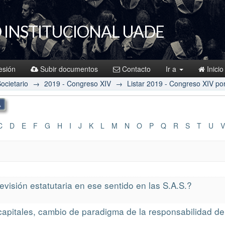
 INSTITUCIONAL UADE
sesión
Subir documentos
Contacto
Ir a
Inicio
ocietario
→
2019 - Congreso XIV
→
Listar 2019 - Congreso XIV por 
C
D
E
F
G
H
I
J
K
L
M
N
O
P
Q
R
S
T
U
V
evisión estatutaria en ese sentido en las S.A.S.?
apitales, cambio de paradigma de la responsabilidad d