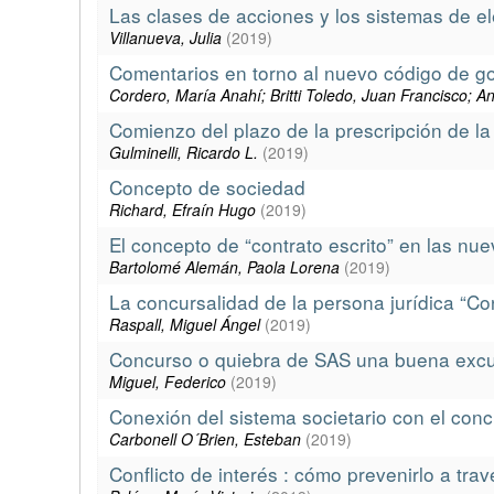
Las clases de acciones y los sistemas de el
Villanueva, Julia
(
2019
)
Comentarios en torno al nuevo código de go
Cordero, María Anahí; Britti Toledo, Juan Francisco; A
Comienzo del plazo de la prescripción de la 
Gulminelli, Ricardo L.
(
2019
)
Concepto de sociedad
Richard, Efraín Hugo
(
2019
)
El concepto de “contrato escrito” en las nue
Bartolomé Alemán, Paola Lorena
(
2019
)
La concursalidad de la persona jurídica “Co
Raspall, Miguel Ángel
(
2019
)
Concurso o quiebra de SAS una buena excusa 
Miguel, Federico
(
2019
)
Conexión del sistema societario con el conc
Carbonell O´Brien, Esteban
(
2019
)
Conflicto de interés : cómo prevenirlo a tra