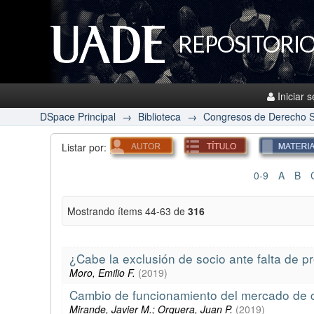
REPOSITORIO
Iniciar 
DSpace Principal
→
Biblioteca
→
Congresos de Derecho S
Listar por:
0-9
A
B
Mostrando ítems 44-63 de
316
¿Cabe la exclusión de socio ante falta de pr
Moro, Emilio F.
(
2019
)
Cambio de funcionamiento del mercado de c
Mirande, Javier M.; Orquera, Juan P.
(
2019
)