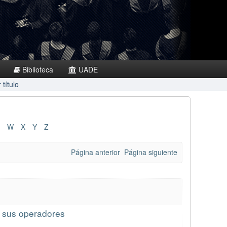
Biblioteca
UADE
título
W
X
Y
Z
Página anterior
Página siguiente
e sus operadores