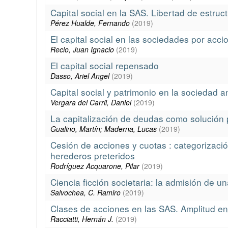
Capital social en la SAS. Libertad de estruct
Pérez Hualde, Fernando
(
2019
)
El capital social en las sociedades por acci
Recio, Juan Ignacio
(
2019
)
El capital social repensado
Dasso, Ariel Angel
(
2019
)
Capital social y patrimonio en la sociedad 
Vergara del Carril, Daniel
(
2019
)
La capitalización de deudas como solución p
Gualino, Martín; Maderna, Lucas
(
2019
)
Cesión de acciones y cuotas : categorización
herederos preteridos
Rodríguez Acquarone, Pilar
(
2019
)
Ciencia ficción societaria: la admisión de un
Salvochea, C. Ramiro
(
2019
)
Clases de acciones en las SAS. Amplitud en l
Racciatti, Hernán J.
(
2019
)