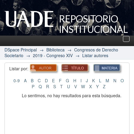
REPOSITORIO
INSTITUCIONAL
UADE
Des
nav
DSpace Principal
→
Biblioteca
→
Congresos de Derecho
Societario
→
2019 - Congreso XIV
→
Listar autores
Listar por:
0-9
A
B
C
D
E
F
G
H
I
J
K
L
M
N
O
P
Q
R
S
T
U
V
W
X
Y
Z
Lo sentimos, no hay resultados para esta búsqueda.