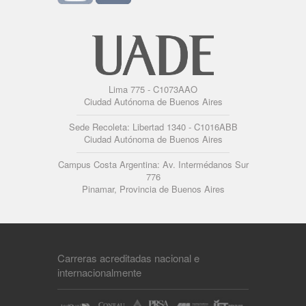
Lima 775 - C1073AAO
Ciudad Autónoma de Buenos Aires
Sede Recoleta: Libertad 1340 - C1016ABB
Ciudad Autónoma de Buenos Aires
Campus Costa Argentina: Av. Intermédanos Sur
776
Pinamar, Provincia de Buenos Aires
Carreras acreditadas nacional e
internacionalmente