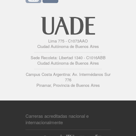
Lima 775 - C1073AAO
Ciudad Autónoma de Buenos Aires
Sede Recoleta: Libertad 1340 - C1016ABB
Ciudad Autónoma de Buenos Aires
Campus Costa Argentina: Av. Intermédanos Sur
776
Pinamar, Provincia de Buenos Aires
Carreras acreditadas nacional e
internacionalmente