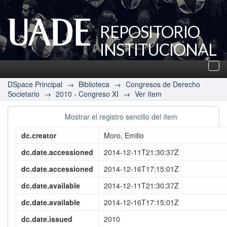
REPOSITORIO
INSTITUCIONAL
UADE
Des
nav
DSpace Principal
→
Biblioteca
→
Congresos de Derecho
Societario
→
2010 - Congreso XI
→
Ver ítem
Mostrar el registro sencillo del ítem
dc.creator
Moro, Emilio
dc.date.accessioned
2014-12-11T21:30:37Z
dc.date.accessioned
2014-12-16T17:15:01Z
dc.date.available
2014-12-11T21:30:37Z
dc.date.available
2014-12-16T17:15:01Z
dc.date.issued
2010