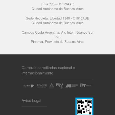
Lima 775 - C1073AAO
Ciudad Autónoma de Buenos Aires
Sede Recoleta: Libertad 1340 - C1016ABB
Ciudad Autónoma de Buenos Aires
Campus Costa Argentina: Av. Intermédanos Sur
776
Pinamar, Provincia de Buenos Aires
Carreras acreditadas nacional e
internacionalmente
Aviso Legal