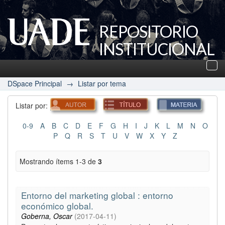
REPOSITORIO
INSTITUCIONAL
UADE
Des
nav
DSpace Principal
→
Listar por tema
Listar por:
0-9
A
B
C
D
E
F
G
H
I
J
K
L
M
N
O
P
Q
R
S
T
U
V
W
X
Y
Z
Mostrando ítems 1-3 de
3
Entorno del marketing global : entorno
económico global.
Goberna, Oscar
(
2017-04-11
)