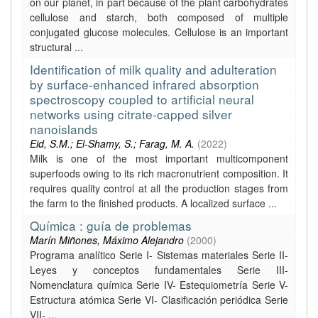
on our planet, in part because of the plant carbohydrates
cellulose and starch, both composed of multiple
conjugated glucose molecules. Cellulose is an important
structural ...
Identification of milk quality and adulteration
by surface-enhanced infrared absorption
spectroscopy coupled to artificial neural
networks using citrate-capped silver
nanoislands
Eid, S.M.; El-Shamy, S.; Farag, M. A.
(
2022
)
Milk is one of the most important multicomponent
superfoods owing to its rich macronutrient composition. It
requires quality control at all the production stages from
the farm to the finished products. A localized surface ...
Química : guía de problemas
Marín Miñones, Máximo Alejandro
(
2000
)
Programa analítico Serie I- Sistemas materiales Serie II-
Leyes y conceptos fundamentales Serie III-
Nomenclatura química Serie IV- Estequiometría Serie V-
Estructura atómica Serie VI- Clasificación periódica Serie
VII- ...