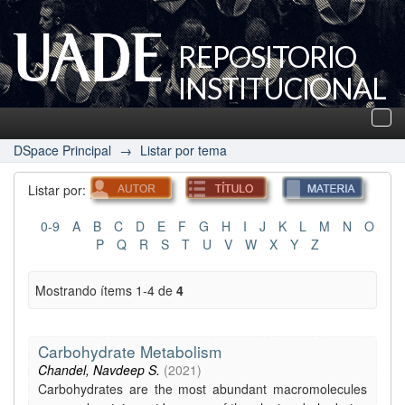
REPOSITORIO
INSTITUCIONAL
UADE
Des
nav
DSpace Principal
→
Listar por tema
Listar por:
0-9
A
B
C
D
E
F
G
H
I
J
K
L
M
N
O
P
Q
R
S
T
U
V
W
X
Y
Z
Mostrando ítems 1-4 de
4
Carbohydrate Metabolism
Chandel, Navdeep S.
(
2021
)
Carbohydrates are the most abundant macromolecules