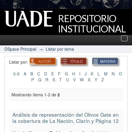
REPOSITORIO
INSTITUCIONAL
UADE
Des
nav
DSpace Principal
→
Listar por tema
Listar por:
0-9
A
B
C
D
E
F
G
H
I
J
K
L
M
N
O
P
Q
R
S
T
U
V
W
X
Y
Z
Mostrando ítems 1-2 de
2
Análisis de representación del Olivos Gate en
la cobertura de La Nación, Clarín y Página 12