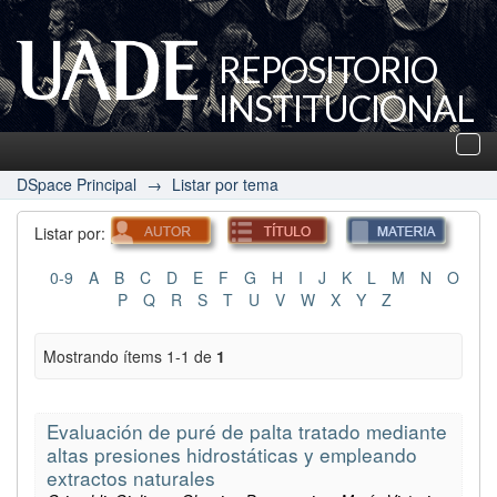
REPOSITORIO
INSTITUCIONAL
UADE
Des
nav
DSpace Principal
→
Listar por tema
Listar por:
0-9
A
B
C
D
E
F
G
H
I
J
K
L
M
N
O
P
Q
R
S
T
U
V
W
X
Y
Z
Mostrando ítems 1-1 de
1
Evaluación de puré de palta tratado mediante
altas presiones hidrostáticas y empleando
extractos naturales