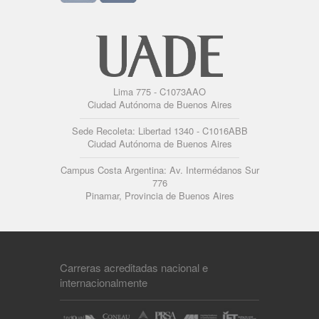
Lima 775 - C1073AAO
Ciudad Autónoma de Buenos Aires
Sede Recoleta: Libertad 1340 - C1016ABB
Ciudad Autónoma de Buenos Aires
Campus Costa Argentina: Av. Intermédanos Sur
776
Pinamar, Provincia de Buenos Aires
Carreras acreditadas nacional e
internacionalmente