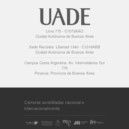
Lima 775 - C1073AAO
Ciudad Autónoma de Buenos Aires
Sede Recoleta: Libertad 1340 - C1016ABB
Ciudad Autónoma de Buenos Aires
Campus Costa Argentina: Av. Intermédanos Sur
776
Pinamar, Provincia de Buenos Aires
Carreras acreditadas nacional e
internacionalmente