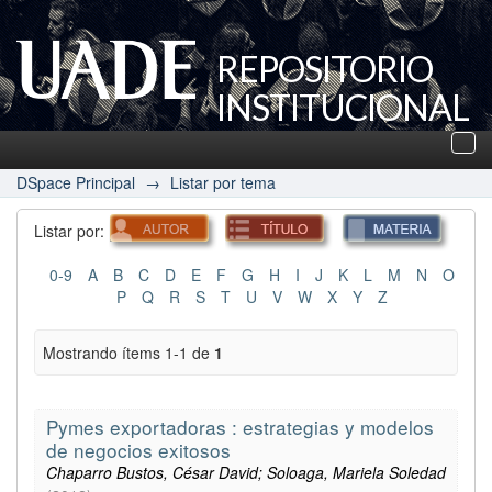
REPOSITORIO
INSTITUCIONAL
UADE
Des
nav
DSpace Principal
→
Listar por tema
Listar por:
0-9
A
B
C
D
E
F
G
H
I
J
K
L
M
N
O
P
Q
R
S
T
U
V
W
X
Y
Z
Mostrando ítems 1-1 de
1
Pymes exportadoras : estrategias y modelos
de negocios exitosos
Chaparro Bustos, César David; Soloaga, Mariela Soledad