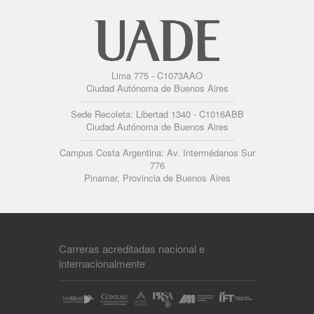
Lima 775 - C1073AAO
Ciudad Autónoma de Buenos Aires
Sede Recoleta: Libertad 1340 - C1016ABB
Ciudad Autónoma de Buenos Aires
Campus Costa Argentina: Av. Intermédanos Sur
776
Pinamar, Provincia de Buenos Aires
Carreras acreditadas nacional e
internacionalmente