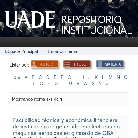
REPOSITORIO
INSTITUCIONAL
UADE
Des
nav
DSpace Principal
→
Listar por tema
Listar por:
0-9
A
B
C
D
E
F
G
H
I
J
K
L
M
N
O
P
Q
R
S
T
U
V
W
X
Y
Z
Mostrando ítems 1-1 de
1
Factibilidad técnica y económica financiera
de instalación de generadores eléctricos en
máquinas aeróbicas en gimnasio de GBA