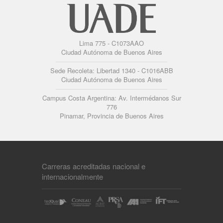
Lima 775 - C1073AAO
Ciudad Autónoma de Buenos Aires
Sede Recoleta: Libertad 1340 - C1016ABB
Ciudad Autónoma de Buenos Aires
Campus Costa Argentina: Av. Intermédanos Sur
776
Pinamar, Provincia de Buenos Aires
Carreras acreditadas nacional e
internacionalmente