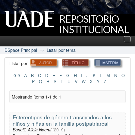
REPOSITORIO
INSTITUCIONAL
UADE
Des
nav
DSpace Principal
→
Listar por tema
Listar por:
0-9
A
B
C
D
E
F
G
H
I
J
K
L
M
N
O
P
Q
R
S
T
U
V
W
X
Y
Z
Mostrando ítems 1-1 de
1
Estereotipos de género transmitidos a los
niños y niñas en la familia postpatriarcal
Bonelli, Alicia Noemi
(
2019
)