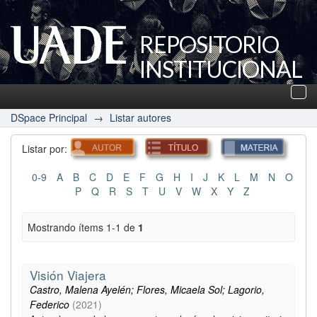
REPOSITORIO
INSTITUCIONAL
UADE
Des
nav
DSpace Principal
→
Listar autores
Listar por:
0-9
A
B
C
D
E
F
G
H
I
J
K
L
M
N
O
P
Q
R
S
T
U
V
W
X
Y
Z
Mostrando ítems 1-1 de
1
Visión Viajera
Castro, Malena Ayelén; Flores, Micaela Sol; Lagorio,
Federico
(
2021
)