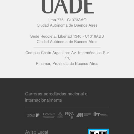
Lima 775 - C1073AAO
Ciudad Autónoma de Buenos Aires
Sede Recoleta: Libertad 1340 - C1016ABB
Ciudad Autónoma de Buenos Aires
Campus Costa Argentina: Av. Intermédanos Sur
776
Pinamar, Provincia de Buenos Aires
Carreras acreditadas nacional e
internacionalmente
Aviso Legal