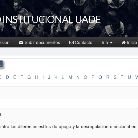
 INSTITUCIONAL UADE
sesión
Subir documentos
Contacto
Ir a
Inicio
C
D
E
F
G
H
I
J
K
L
M
N
O
P
Q
R
S
T
U
V
n
ón entre los diferentes estilos de apego y la desregulación emocional 