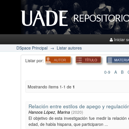
REPOSITORIO
Iniciar 
DSpace Principal
→
Listar autores
Listar por:
0-9
A
B
Mostrando ítems 1-1 de
1
Relación entre estilos de apego y regulació
Hanoos López, Marina
(
2020
)
El objetivo de esta investigación fue medir la relaci
edad, de habla hispana, que participaron ...