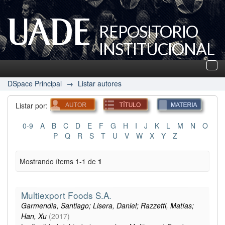
REPOSITORIO
INSTITUCIONAL
UADE
Des
nav
DSpace Principal
→
Listar autores
Listar por:
0-9
A
B
C
D
E
F
G
H
I
J
K
L
M
N
O
P
Q
R
S
T
U
V
W
X
Y
Z
Mostrando ítems 1-1 de
1
Multiexport Foods S.A.
Garmendia, Santiago; Lisera, Daniel; Razzetti, Matías;
Han, Xu
(
2017
)