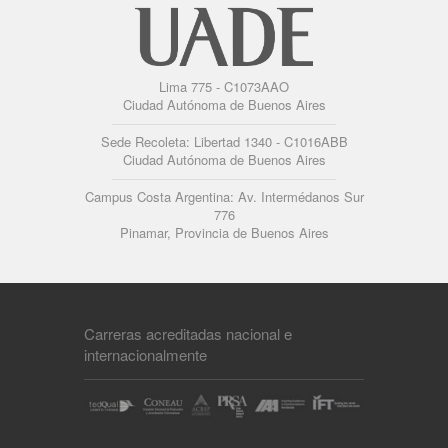
Lima 775 - C1073AAO
Ciudad Autónoma de Buenos Aires
Sede Recoleta: Libertad 1340 - C1016ABB
Ciudad Autónoma de Buenos Aires
Campus Costa Argentina: Av. Intermédanos Sur
776
Pinamar, Provincia de Buenos Aires
Carreras acreditadas nacional e
internacionalmente