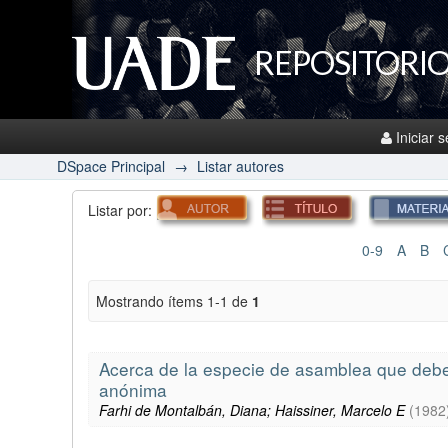
REPOSITORIO
Iniciar 
DSpace Principal
→
Listar autores
Listar por:
0-9
A
B
Mostrando ítems 1-1 de
1
Acerca de la especie de asamblea que debe d
anónima
Farhi de Montalbán, Diana; Haissiner, Marcelo E
(
1982