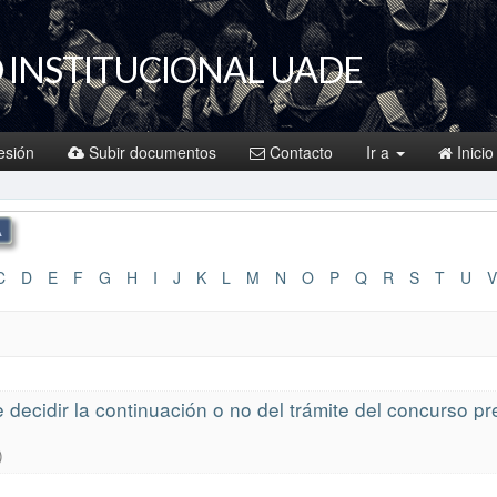
 INSTITUCIONAL UADE
sesión
Subir documentos
Contacto
Ir a
Inicio
C
D
E
F
G
H
I
J
K
L
M
N
O
P
Q
R
S
T
U
V
ecidir la continuación o no del trámite del concurso pr
)