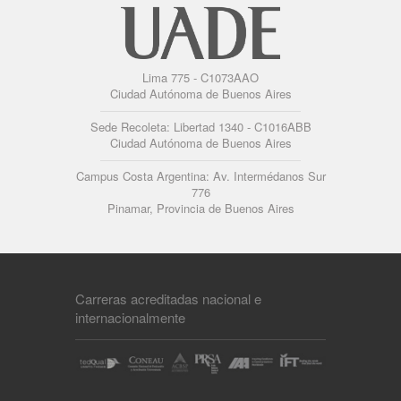
Lima 775 - C1073AAO
Ciudad Autónoma de Buenos Aires
Sede Recoleta: Libertad 1340 - C1016ABB
Ciudad Autónoma de Buenos Aires
Campus Costa Argentina: Av. Intermédanos Sur
776
Pinamar, Provincia de Buenos Aires
Carreras acreditadas nacional e
internacionalmente