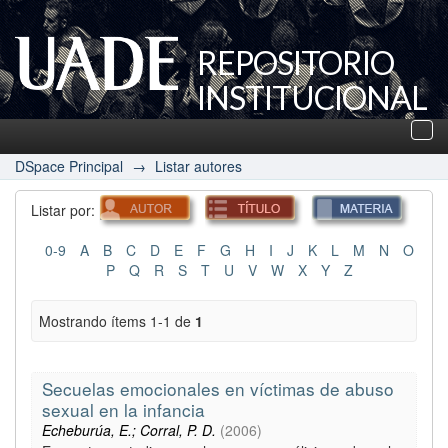
REPOSITORIO
INSTITUCIONAL
UADE
Des
nav
DSpace Principal
→
Listar autores
Listar por:
0-9
A
B
C
D
E
F
G
H
I
J
K
L
M
N
O
P
Q
R
S
T
U
V
W
X
Y
Z
Mostrando ítems 1-1 de
1
Secuelas emocionales en víctimas de abuso
sexual en la infancia
Echeburúa, E.; Corral, P. D.
(
2006
)