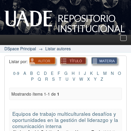
REPOSITORIO
INSTITUCIONAL
UADE
Des
nav
DSpace Principal
→
Listar autores
Listar por:
0-9
A
B
C
D
E
F
G
H
I
J
K
L
M
N
O
P
Q
R
S
T
U
V
W
X
Y
Z
Mostrando ítems 1-1 de
1
Equipos de trabajo multiculturales desafíos y
oportunidades en la gestión del liderazgo y la
comunicación interna