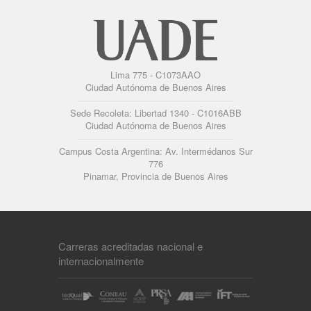
Lima 775 - C1073AAO
Ciudad Autónoma de Buenos Aires
Sede Recoleta: Libertad 1340 - C1016ABB
Ciudad Autónoma de Buenos Aires
Campus Costa Argentina: Av. Intermédanos Sur
776
Pinamar, Provincia de Buenos Aires
Carreras acreditadas nacional e
internacionalmente