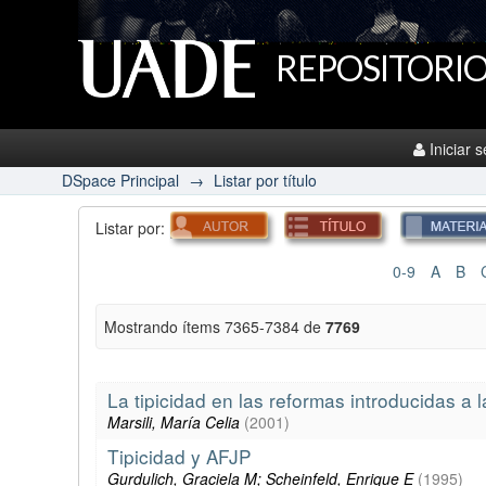
REPOSITORIO
Iniciar 
DSpace Principal
→
Listar por título
Listar por:
0-9
A
B
Mostrando ítems 7365-7384 de
7769
La tipicidad en las reformas introducidas a l
Marsili, María Celia
(
2001
)
Tipicidad y AFJP
Gurdulich, Graciela M; Scheinfeld, Enrique E
(
1995
)