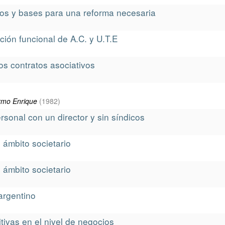
ntos y bases para una reforma necesaria
ación funcional de A.C. y U.T.E
los contratos asociativos
ermo Enrique
(
1982
)
rsonal con un director y sin síndicos
l ámbito societario
l ámbito societario
argentino
ivas en el nivel de negocios