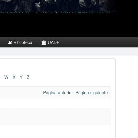
Biblioteca
UADE
W
X
Y
Z
Página anterior
Página siguiente