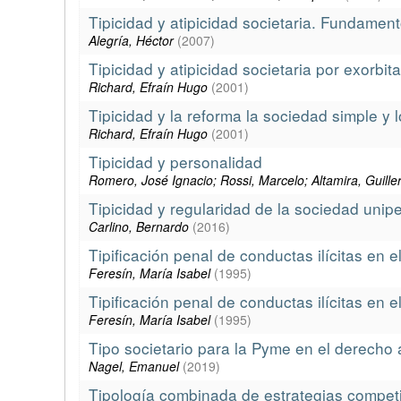
Tipicidad y atipicidad societaria. Fundame
Alegría, Héctor
(
2007
)
Tipicidad y atipicidad societaria por exorbit
Richard, Efraín Hugo
(
2001
)
Tipicidad y la reforma la sociedad simple y 
Richard, Efraín Hugo
(
2001
)
Tipicidad y personalidad
Romero, José Ignacio; Rossi, Marcelo; Altamira, Guill
Tipicidad y regularidad de la sociedad unipe
Carlino, Bernardo
(
2016
)
Tipificación penal de conductas ilícitas en e
Feresín, María Isabel
(
1995
)
Tipificación penal de conductas ilícitas en e
Feresín, María Isabel
(
1995
)
Tipo societario para la Pyme en el derecho 
Nagel, Emanuel
(
2019
)
Tipología combinada de estrategias competit