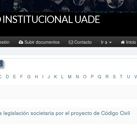
 INSTITUCIONAL UADE
sesión
Subir documentos
Contacto
Ir a
Inicio
C
D
E
F
G
H
I
J
K
L
M
N
O
P
Q
R
S
T
U
V
a legislación societaria por el proyecto de Código Civil