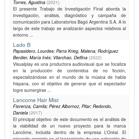
Torres, Agustina
(
2021
)
El presente Trabajo de Investigación Final aborda la
investigación, análisis, diagnóstico y campaña de
comunicación para Laboratorios Bagó Argentina S.A. A lo
largo de este trabajo se analizarán aspectos relativos al
entorno ...
Lado B
Papasidero, Lourdes; Parra Krieg, Malena; Rodríguez
Berdier, María Inés; Vilarchao, Delfina
(
2022
)
Visualplay es una productora audiovisual que se focaliza
en la producción de contenidos de no ficción,
especializándose en el mundo de la música de habla
hispana, con el objetivo de generar que el espectador
logre sumergirse ...
Lancome Hair Mist
Fiorenza, Camila; Pérez Albornoz, Pilar; Redondo,
Daniela
(
2017
)
El principal objetivo de este documento es el análisis de
la viabilidad de un nuevo proyecto para la marca
Lancôme, incluida dentro de la empresa L’Oréal. El
proyecto consiste en el lanzamiento de una extensión de