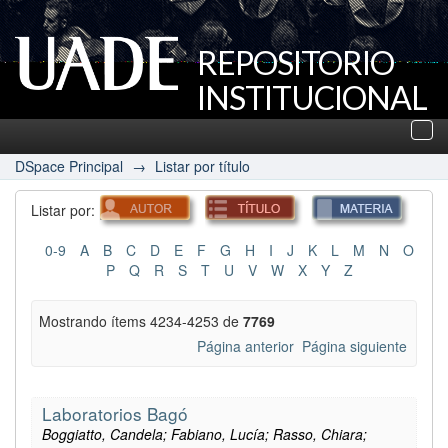
REPOSITORIO
INSTITUCIONAL
UADE
Des
nav
DSpace Principal
→
Listar por título
Listar por:
0-9
A
B
C
D
E
F
G
H
I
J
K
L
M
N
O
P
Q
R
S
T
U
V
W
X
Y
Z
Mostrando ítems 4234-4253 de
7769
Página anterior
Página siguiente
Laboratorios Bagó
Boggiatto, Candela; Fabiano, Lucía; Rasso, Chiara;