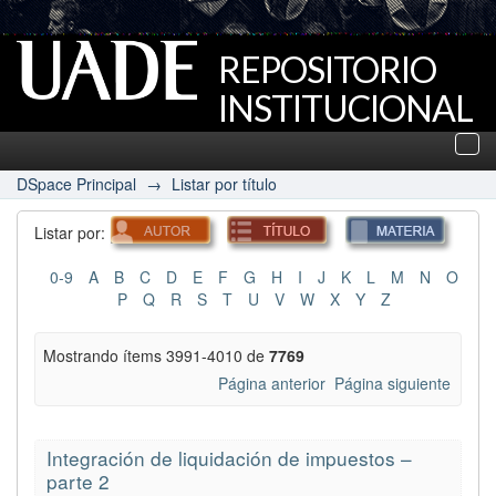
REPOSITORIO
INSTITUCIONAL
UADE
Des
nav
DSpace Principal
→
Listar por título
Listar por:
0-9
A
B
C
D
E
F
G
H
I
J
K
L
M
N
O
P
Q
R
S
T
U
V
W
X
Y
Z
Mostrando ítems 3991-4010 de
7769
Página anterior
Página siguiente
Integración de liquidación de impuestos –
parte 2