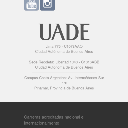
Lima 775 - C1073AAO
Ciudad Autónoma de Buenos Aires
Sede Recoleta: Libertad 1340 - C1016ABB
Ciudad Autónoma de Buenos Aires
Campus Costa Argentina: Av. Intermédanos Sur
776
Pinamar, Provincia de Buenos Aires
Carreras acreditadas nacional e
internacionalmente