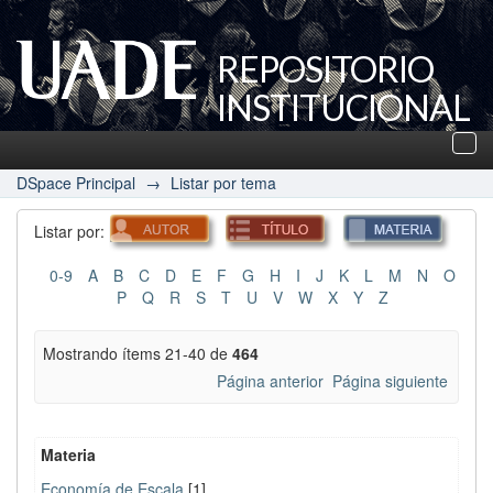
REPOSITORIO
INSTITUCIONAL
UADE
Des
nav
DSpace Principal
→
Listar por tema
Listar por:
0-9
A
B
C
D
E
F
G
H
I
J
K
L
M
N
O
P
Q
R
S
T
U
V
W
X
Y
Z
Mostrando ítems 21-40 de
464
Página anterior
Página siguiente
Materia
Economía de Escala
[1]