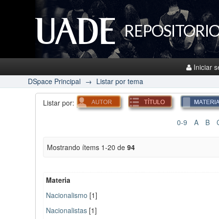
REPOSITORIO
Iniciar 
DSpace Principal
→
Listar por tema
Listar por:
0-9
A
B
Mostrando ítems 1-20 de
94
Materia
Nacionalismo
[1]
Nacionalistas
[1]