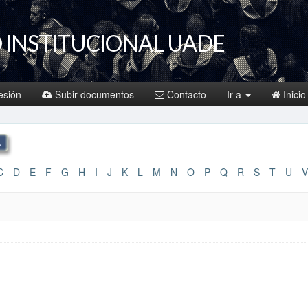
 INSTITUCIONAL UADE
sesión
Subir documentos
Contacto
Ir a
Inicio
C
D
E
F
G
H
I
J
K
L
M
N
O
P
Q
R
S
T
U
V