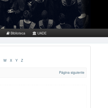
Biblioteca
UADE
W
X
Y
Z
Página siguiente